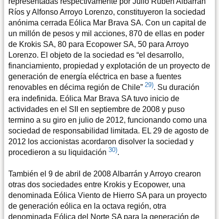
representadas respectivamente por Julio Rubén Albarrán
Ríos y Alfonso Arroyo Lorenzo, constituyeron la sociedad
anónima cerrada Eólica Mar Brava SA. Con un capital de
un millón de pesos y mil acciones, 870 de ellas en poder
de Krokis SA, 80 para Ecopower SA, 50 para Arroyo
Lorenzo. El objeto de la sociedad es “el desarrollo,
financiamiento, propiedad y explotación de un proyecto de
generación de energía eléctrica en base a fuentes
29)
renovables en décima región de Chile”
. Su duración
era indefinida. Eólica Mar Brava SA tuvo inicio de
actividades en el SII en septiembre de 2008 y puso
termino a su giro en julio de 2012, funcionando como una
sociedad de responsabilidad limitada. EL 29 de agosto de
2012 los accionistas acordaron disolver la sociedad y
30)
procedieron a su liquidación
.
También el 9 de abril de 2008 Albarrán y Arroyo crearon
otras dos sociedades entre Krokis y Ecopower, una
denominada Eólica Viento de Hierro SA para un proyecto
de generación eólica en la octava región, otra
denominada Eólica del Norte SA para la generación de