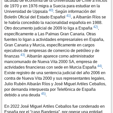
facultad de economía de la Universidad de Chile a inicios
de 1970 y en 1976 migra a Suecia para estudiar en la
40)
Universidad de Uppsala
. Según información del
41)
Boletín Oficial del Estado Español
, a Albarrán Ríos se
le habría concedido la nacionalidad española en 1988.
42)
Otro documento judicial de 2009 lo liga a España
,
específicamente a Las Palmas Gran Canaria. Otras
fuentes lo ligan a actividades empresariales en España,
Gran Canaria y Murcia, específicamente en cargos
ejecutivos de empresas de comercio de petróleo y de
43)
finanzas
. Albarrán aparece como administrador
mancomunado de Nueva Vita 2000 SA, empresa de
44)
actividades financieras con sede en Murcia España
.
Existe registro de una sentencia judicial del año 2006 en
contra de Nueva Vita 2000 y sus representantes legales,
Julio Rubén Albarán Ríos y José Miguel Artiles Ceballos,
por demanda interpuesta por Telefónica de España
45)
debido a una deuda
.
En 2022 José Miguel Artiles Ceballos fue condenado en
España por el “caso Bandenia”, por operar una entidad