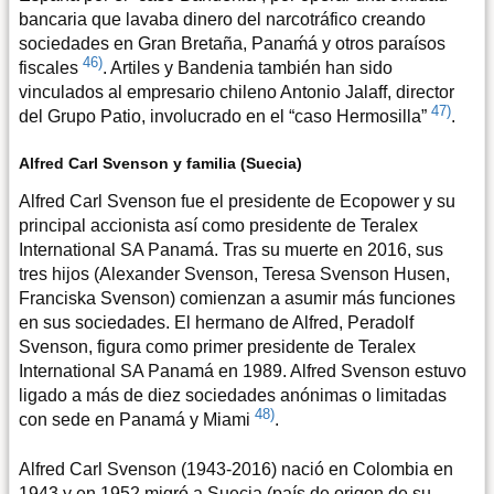
bancaria que lavaba dinero del narcotráfico creando
sociedades en Gran Bretaña, Panaḿá y otros paraísos
46)
fiscales
. Artiles y Bandenia también han sido
vinculados al empresario chileno Antonio Jalaff, director
47)
del Grupo Patio, involucrado en el “caso Hermosilla”
.
Alfred Carl Svenson y familia (Suecia)
Alfred Carl Svenson fue el presidente de Ecopower y su
principal accionista así como presidente de Teralex
International SA Panamá. Tras su muerte en 2016, sus
tres hijos (Alexander Svenson, Teresa Svenson Husen,
Franciska Svenson) comienzan a asumir más funciones
en sus sociedades. El hermano de Alfred, Peradolf
Svenson, figura como primer presidente de Teralex
International SA Panamá en 1989. Alfred Svenson estuvo
ligado a más de diez sociedades anónimas o limitadas
48)
con sede en Panamá y Miami
.
Alfred Carl Svenson (1943-2016) nació en Colombia en
1943 y en 1952 migró a Suecia (país de origen de su